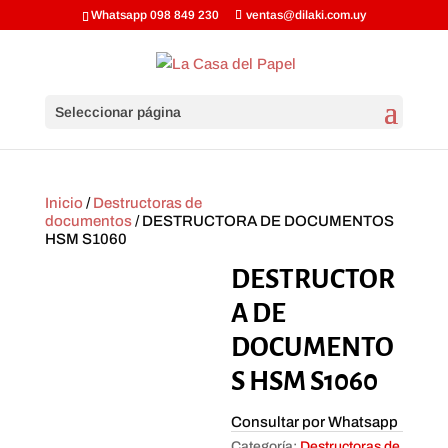
Whatsapp 098 849 230
ventas@dilaki.com.uy
Seleccionar página
Inicio
/
Destructoras de
documentos
/ DESTRUCTORA DE DOCUMENTOS
HSM S1060
DESTRUCTOR
A DE
DOCUMENTO
S HSM S1060
Consultar por Whatsapp
Categoría:
Destructoras de