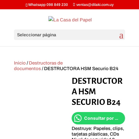
Whatsapp 098 849 230
ventas@dilaki.com.uy
Seleccionar página
Inicio
/
Destructoras de
documentos
/ DESTRUCTORA HSM Securio B24
DESTRUCTOR
A HSM
SECURIO B24
Consultar por Whatsapp
Destruye: Papeles, clips,
tarjetas plásticas, CDs