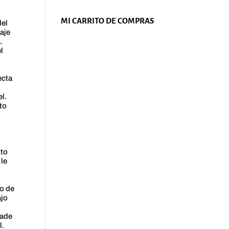
MI CARRITO DE COMPRAS
del
aje
.
l
ecta
l.
to
nto
 le
ro de
ajo
Made
l.