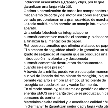
inducción insensibles a grapas y clips, por lo que
garantizan una larga vida útil.
Óptima sincronización de todos los componentes 
mecanismo de corte y del motor, así como el engran
cerrado proporcionan una gran suavidad de marcha
La tecla multifunción permite un manejo intuitivo de
aparato.
Una célula fotoeléctrica integrada pone
automáticamente en marcha el aparato y lo descon
al finalizar la alimentación de papel.
Retroceso automático que elimina el atasco de pape
El elemento de seguridad abatible le garantiza un al
grado de seguridad al impedir que se produzca una
introducción involuntaria y desconecta
automáticamente la destructora de documentos
cuando se ejerce presión.
A través de la mirilla, puede ver en cualquier mome
el nivel de llenado del recipiente de recogida, lo que
permite vaciarlo siempre a tiempo. El recipiente de
recogida se puede extraer y vaciar fácilmente.
En el modo stand-by, el sistema de gestión de ahor
energía EMCS se encarga de que se produzca un b
consumo de corriente.
Materiales de alta calidad y la acreditada calidad “
in Germany” le garantizan seguridad y larga vida úti